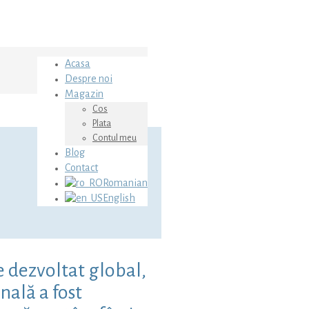
Acasa
Despre noi
Magazin
Cos
Plata
Contul meu
Blog
Contact
Romanian
English
e dezvoltat global,
nală a fost