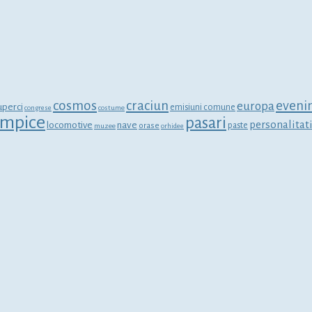
cosmos
craciun
eveni
europa
uperci
emisiuni comune
congrese
costume
limpice
pasari
personalitat
locomotive
nave
orase
paste
muzee
orhidee