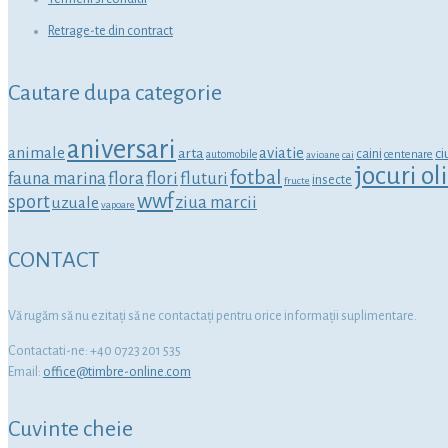
Retrage-te din contract
Cautare dupa categorie
aniversari
animale
aviatie
arta
ci
caini
centenare
automobile
avioane
cai
jocuri o
fotbal
fauna marina
flora
flori
fluturi
insecte
fructe
wwf
sport
ziua marcii
uzuale
vapoare
CONTACT
Vă rugăm să nu ezitaţi să ne contactaţi pentru orice informaţii suplimentare.
Contactati-ne: +40 0723 201 535
Email:
office@timbre-online.com
Cuvinte cheie