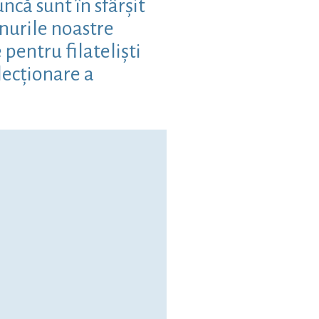
că sunt în sfârșit
nurile noastre
pentru filateliști
lecționare a