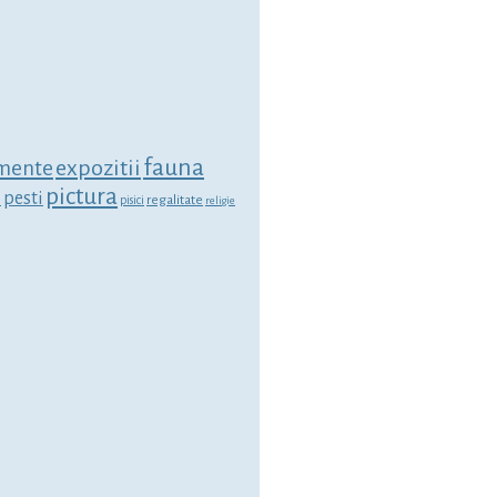
fauna
expozitii
mente
pictura
i
pesti
regalitate
pisici
religie