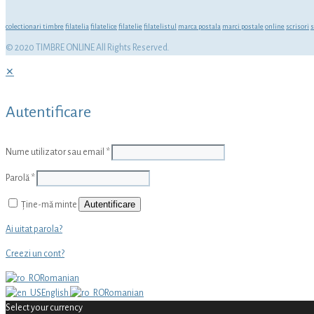
colectionari timbre
filatelia
filatelice
filatelie
filatelistul
marca postala
marci postale
online
scrisori
s
© 2020 TIMBRE ONLINE All Rights Reserved.
✕
Autentificare
Nume utilizator sau email
*
Parolă
*
Autentificare
Ține-mă minte
Ai uitat parola?
Creezi un cont?
Romanian
English
Romanian
Select your currency