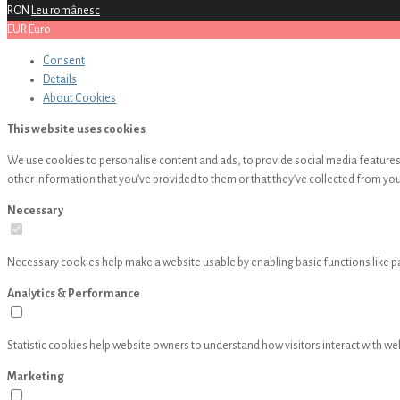
RON
Leu românesc
EUR
Euro
Consent
Details
About
Cookies
This website uses cookies
We use cookies to personalise content and ads, to provide social media features 
other information that you’ve provided to them or that they’ve collected from your
Necessary
Necessary cookies help make a website usable by enabling basic functions like p
Analytics & Performance
Statistic cookies help website owners to understand how visitors interact with w
Marketing