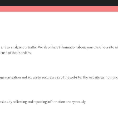
and to analyse our traffic. We also share information about your use of our site wi
 use of their services.
age navigation and access to secure areas of the website. The website cannot func
ebsites by collecting and reporting information anonymously.