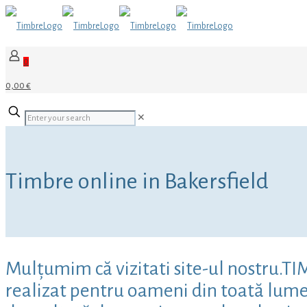
0
0,00 €
✕
Timbre online in Bakersfield
Mulțumim că vizitati site-ul nostru.TI
realizat pentru oameni din toată lumea,